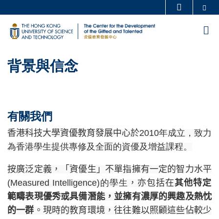
Skip
Se
更多科大概覽
to
科大新聞
學術部門索引
M
main
生活@科大
圖書館
content
Sections
校園地圖及指南
工作@科大
Text
背景與信念
教授簡錄
認識科大
Area
有關我們
香港科技大學資優教育發展中心於
2010年成立，致力
為香港學生提供專修及全面的資優及增益課程。
按廣泛定義，「資優生」不單指擁有一定的智力水平
(Measured Intelligence)的學生
，亦包括在
其他特定
範疇表現優秀或具備潛能，並擁有濃厚的興趣及熱忱
的一群
。
現時的教育環境，往往難以照顧這些佔較少