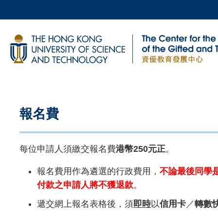
Skip
to
main
科大新聞
content
校園地圖及指南
Sections
Left
Text
Column
Area
報名費
每位申請人須繳交報名費
港幣250元正
。
報名費用作為遴選的行政費用，
不論最後同學
付款之申請人將不獲退款
。
遞交網上報名表格後，須
即時
以
信用卡
／
轉數