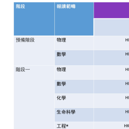
Text
Area