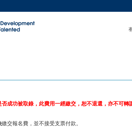
更多科大概覽
學術部門索引
生活@科大
工作@科大
教授簡錄
是否成功被取錄，此費用一經繳交，恕不退還，亦不可轉
快
繳交報名費，並不接受支票付款。