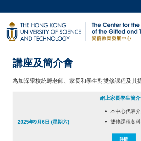
Skip
to
main
科大新聞
content
校園地圖及指南
Sections
講座及簡介會
Left
Text
Column
Area
為加深學校統籌老師、家長和學生對雙修課程及其
網上家長學生簡介
本中心代表介
雙修課程各
2025年9月6日 (星期六)
詳情