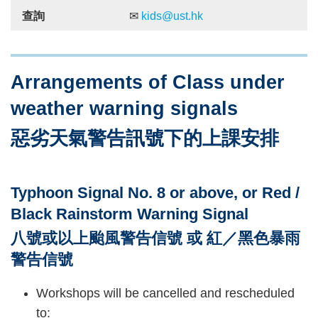
查詢
✉
kids@ust.hk
Text
Arrangements of Class under
Area
weather warning signals
惡劣天氣警告訊號下的上課安排
Typhoon Signal No. 8 or above, or Red /
Black Rainstorm Warning Signal
八號或以上颱風警告信號 或 紅／黑色暴雨
警告信號
Workshops will be cancelled and rescheduled