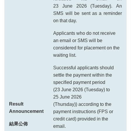
released via email on
23 June 2026 (Tuesday). An
SMS will be sent as a reminder
on that day.
Applicants who do not receive
an email or SMS will be
considered for placement on the
waiting list.
Successful applicants should
settle the payment within the
specified payment period
(23 June 2026 (Tuesday) to
25 June 2026
Result
(Thursday)) according to the
Announcement
payment instructions (FPS or
credit card) provided in the
結果公佈
email.