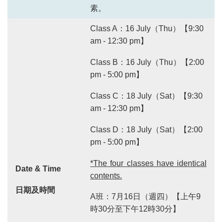
素。
Class A：16 July（Thu）【9:30
am - 12:30 pm】
Class B：16 July（Thu）【2:00
pm - 5:00 pm】
Class C：18 July（Sat）【9:30
am - 12:30 pm】
Class D：18 July（Sat）【2:00
pm - 5:00 pm】
*The four classes have identical
Date & Time
contents.
日期及時間
A班：7月16日（週四）【上午9
時30分至下午12時30分】