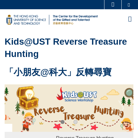
Skip
Se
更多科大概覽
to
科大新聞
學術部門索引
M
main
生活@科大
圖書館
content
Sections
校園地圖及指南
工作@科大
Left
Text
Kids@UST Reverse Treasure
教授簡錄
認識科大
Column
Area
Hunting
「小朋友@科大」反轉尋寶