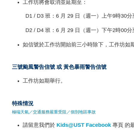
工作坊將會取消並延期至：
D1 / D3 班：6 月 29 日（週一）上午9時30分
D2 / D4 班：6 月 29 日（週一）下午2時00
如信號於工作坊開始前三小時除下，工作坊如
三號颱風警告信號 或 黃色暴雨警告信號
工作坊如期舉行。
特殊情況
極端天氣／交通服務嚴重受阻／個別地區事故
請留意我們於
Kids@UST Facebook
專頁 的