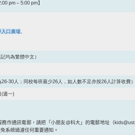
 pm – 5:00 pm】
學入口廣場
。
筆記均為繁體中文）
為26-30人；同校每班最少26人，如人數不足亦按26人計算收費
 日(週一)
服務作通訊電郵，請把「小朋友
@
科大」的電郵地址（
kids@ust
避免系統過濾任何重要通知。