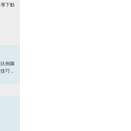
引導下動
解比例圖
圖技巧，