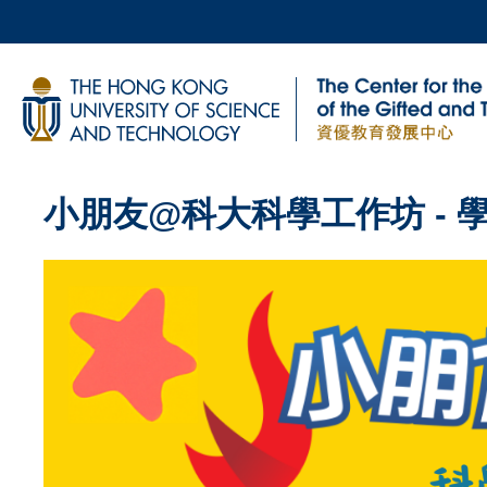
Skip
to
main
UNIVERSITY NEWS
AC
content
MAP & DIRECTIONS
Sections
小朋友@科大科學工作坊 - 
Left
Text
Column
Area
Image
Image