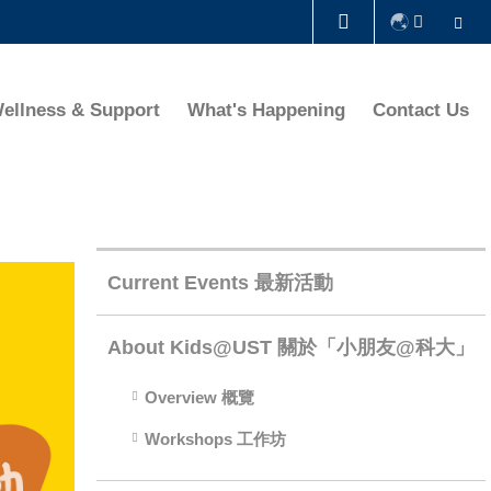
Se
LIBRARY
ellness & Support
What's Happening
Contact Us
ABOUT HKUST
Right
Column
Current Events 最新活動
About Kids@UST 關於「小朋友@科大」
Overview 概覽
Workshops 工作坊