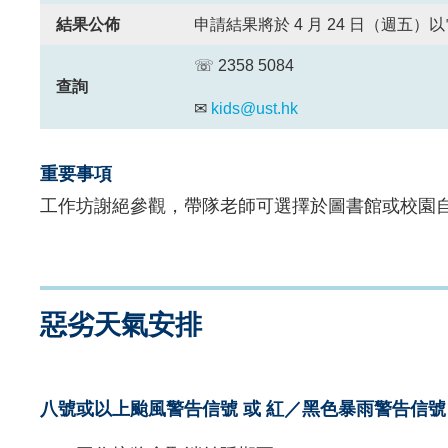
結果公佈
申請結果將於 4 月 24 日（週五
☏ 2358 5084
查詢
✉
kids@ust.hk
重要事項
工作坊謝絕參觀，帶隊老師可選擇於圖書館或校園
Text
惡劣天氣安排
Area
八號或以上颱風警告信號 或 紅／黑色暴雨警告信