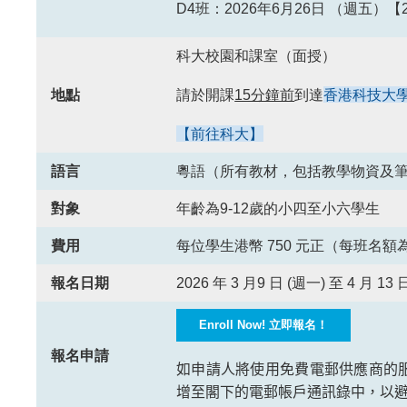
D4班：2026年6月26日 （週五）【2:00
科大校園和課室（面授）
請於開課
15分鐘前
到達
香港科技大
地點
【前往科大】
語言
粵語（所有教材，包括教學物資及
對象
年齡為9-12歲的小四至小六學生
費用
每位學生港幣 750 元正（每班名額
報名日期
2026 年 3 月9 日 (週一) 至 4 月 13
Enroll Now! 立即報名！
報名申請
如申請人將使用免費電郵供應商的
增至閣下的電郵帳戶通訊錄中，以