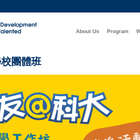
MORE ABOUT HKUST
ADEMIC DEPARTMENTS A-Z
LIFE@HKUST
About Us
Program
W
CAREERS AT HKUST
FACULTY PROFILES
學校團體班